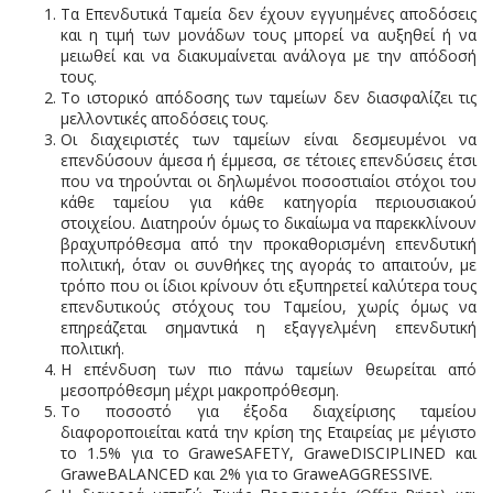
Τα Επενδυτικά Ταμεία δεν έχουν εγγυημένες αποδόσεις
και η τιμή των μονάδων τους μπορεί να αυξηθεί ή να
μειωθεί και να διακυμαίνεται ανάλογα με την απόδοσή
τους.
Το ιστορικό απόδοσης των ταμείων δεν διασφαλίζει τις
μελλοντικές αποδόσεις τους.
Οι διαχειριστές των ταμείων είναι δεσμευμένοι να
επενδύσουν άμεσα ή έμμεσα, σε τέτοιες επενδύσεις έτσι
που να τηρούνται οι δηλωμένοι ποσοστιαίοι στόχοι του
κάθε ταμείου για κάθε κατηγορία περιουσιακού
στοιχείου. Διατηρούν όμως το δικαίωμα να παρεκκλίνουν
βραχυπρόθεσμα από την προκαθορισμένη επενδυτική
πολιτική, όταν οι συνθήκες της αγοράς το απαιτούν, με
τρόπο που οι ίδιοι κρίνουν ότι εξυπηρετεί καλύτερα τους
επενδυτικούς στόχους του Ταμείου, χωρίς όμως να
επηρεάζεται σημαντικά η εξαγγελμένη επενδυτική
πολιτική.
Η επένδυση των πιο πάνω ταμείων θεωρείται από
μεσοπρόθεσμη μέχρι μακροπρόθεσμη.
Το ποσοστό για έξοδα διαχείρισης ταμείου
διαφοροποιείται κατά την κρίση της Εταιρείας με μέγιστο
το 1.5% για το GraweSAFETY, GraweDISCIPLINED και
GraweBALANCED και 2% για το GraweAGGRESSIVE.