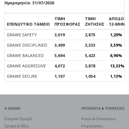
Ημερομηνία:
31/07/2026
ΤΙΜΗ
ΤΙΜΗ
ΑΠΟΔΟΣ
ΕΠΕΝΔΥΤΙΚΟ TAMEIO
ΠΡΟΣΦΟΡΑΣ
ΖΗΤΗΣΗΣ
12-ΜΗΝΟ
GRAWE SAFETY
3,019
2,875
1,20%
GRAWE DISCIPLINED
3,499
3,333
3,59%
GRAWE BALANCED
5,694
5,423
6,96%
GRAWE AGGRESSIVE
4,072
3,878
13,33%
GRAWE SECURE
1,107
1,054
1,13%
H GRAWE
ΠΡΟΪOΝΤΑ & ΥΠΗΡΕΣΙΕΣ
Εταιρικό Προφίλ
Άτομα & Οικογένειες
Όραμα & Αξίες
Επιχειρήσεις